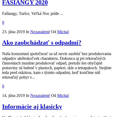
FAŠIANGY 2020
Fašiangy, Turíce, Veľká Noc príde ...
0
23. júna 2019
In
Nezaradené
Od
Michal
Ako zaobchádzať s odpadmi?
Naša konzumná spoločnosť sa už nevie zaobísť bez produkovania
odpadov akéhokoľvek charakteru. Dokonca aj pri rekreačných
činnostiach musíme produkovať odpad, pretože len obyčajné
potraviny sú balené v plastoch, papieri, skle a tetrapakoch. Stojíme
teda pred otázkou, kam s týmito odpadmi, keď končíme náš
rekreačný pobyt v...
0
14. júna 2019
In
Nezaradené
Od
Michal
Informácie aj klasicky