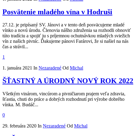
Posvätenie mladého vína v Hodruši
27.12. je pripísaný SV. Jánovi a v tento deň posväcujeme mladé
vínko a novú úrodu. Členovia nášho združenia sa rozhodli obnoviť
túto tradíciu a spojiť ju s príjemnou ochutnávkou mladých sviežich
vín z našich pivníc. Ďakujeme pánovi Farárovi, že si našiel na nás
čas a strávil...
1
1. januára 2021
In
Nezaradené
Od
Michal
ŠŤASTNÝ A ÚRODNÝ NOVÝ ROK 2022
Všetkým vinárom, vincúrom a pivničiarom prajem veľa zdravia,
šťastia, chuti do práce a dobrých rozhodnutí pri výrobe dobrého
vínka. M. Budáč...
0
29. februára 2020
In
Nezaradené
Od
Michal