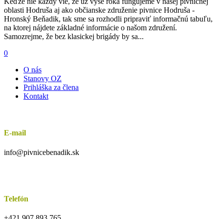
Keďže nie každý vie, že už vyše roka fungujeme v našej pivničnej
oblasti Hodruša aj ako občianske združenie pivnice Hodruša -
Hronský Beňadik, tak sme sa rozhodli pripraviť informačnú tabuľu,
na ktorej nájdete základné informácie o našom združení.
Samozrejme, že bez klasickej brigády by sa...
0
O nás
Stanovy OZ
Prihláška za člena
Kontakt
E-mail
info@pivnicebenadik.sk
Telefón
+421 907 893 765