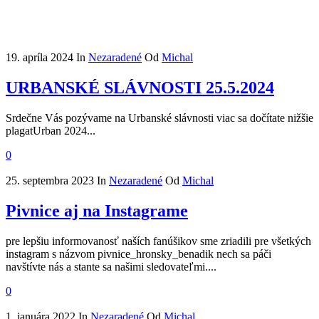
19. apríla 2024
In
Nezaradené
Od
Michal
URBANSKÉ SLÁVNOSTI 25.5.2024
Srdečne Vás pozývame na Urbanské slávnosti viac sa dočítate nižšie
plagatUrban 2024...
0
25. septembra 2023
In
Nezaradené
Od
Michal
Pivnice aj na Instagrame
pre lepšiu informovanosť naších fanúšikov sme zriadili pre všetkých
instagram s názvom pivnice_hronsky_benadik nech sa páči
navštívte nás a stante sa našimi sledovateľmi....
0
1. januára 2022
In
Nezaradené
Od
Michal